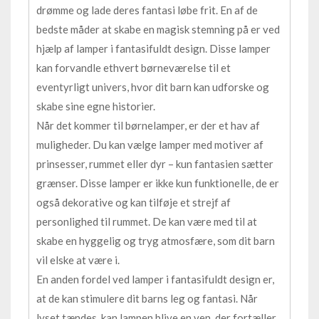
drømme og lade deres fantasi løbe frit. En af de
bedste måder at skabe en magisk stemning på er ved
hjælp af lamper i fantasifuldt design. Disse lamper
kan forvandle ethvert børneværelse til et
eventyrligt univers, hvor dit barn kan udforske og
skabe sine egne historier.
Når det kommer til børnelamper, er der et hav af
muligheder. Du kan vælge lamper med motiver af
prinsesser, rummet eller dyr – kun fantasien sætter
grænser. Disse lamper er ikke kun funktionelle, de er
også dekorative og kan tilføje et strejf af
personlighed til rummet. De kan være med til at
skabe en hyggelig og tryg atmosfære, som dit barn
vil elske at være i.
En anden fordel ved lamper i fantasifuldt design er,
at de kan stimulere dit barns leg og fantasi. Når
lyset tændes, kan lampen blive en ven, der fortæller