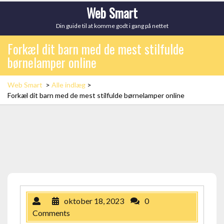
Skip
Web Smart
to
Din guide til at komme godt i gang på nettet
content
Forkæl dit barn med de mest stilfulde
børnelamper online
Web Smart
>
Alle indlæg
>
Forkæl dit barn med de mest stilfulde børnelamper online
oktober 18, 2023
0
Comments