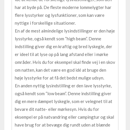
har at byde på. De fleste moderne lommelygter har
flere lysstyrker og lysfunktioner, som kan være
nyttige i forskellige situationer.
En af de mest almindelige lysindstillinger er den høje
lysstyrke, også kendt som “high beam”. Denne
indstilling giver dig en kraftig og bred lyskegle, der
er ideel til at lyse op på lang afstand eller i mørke
områder. Hvis du for eksempel skal finde vej i en skov
om natten, kan det være en god idé at bruge den
høje lysstyrke for at få det bedst mulige udsyn.
En anden nyttig lysindstilling er den lave lysstyrke,
også kendt som “low beam”. Denne indstilling giver
dig en mere dæmpet lyskegle, som er velegnet til at
bevare dit natte- eller mørkesyn. Hvis du for
eksempel er på natvandring eller campingtur og skal
have brug for at bevæge dig rundt uden at blænde