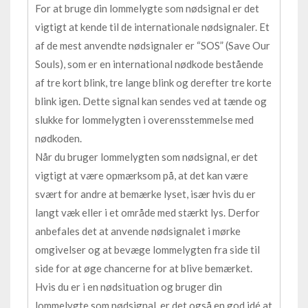
For at bruge din lommelygte som nødsignal er det
vigtigt at kende til de internationale nødsignaler. Et
af de mest anvendte nødsignaler er “SOS” (Save Our
Souls), som er en international nødkode bestående
af tre kort blink, tre lange blink og derefter tre korte
blink igen. Dette signal kan sendes ved at tænde og
slukke for lommelygten i overensstemmelse med
nødkoden.
Når du bruger lommelygten som nødsignal, er det
vigtigt at være opmærksom på, at det kan være
svært for andre at bemærke lyset, især hvis du er
langt væk eller i et område med stærkt lys. Derfor
anbefales det at anvende nødsignalet i mørke
omgivelser og at bevæge lommelygten fra side til
side for at øge chancerne for at blive bemærket.
Hvis du er i en nødsituation og bruger din
lommelygte som nødsignal, er det også en god idé at