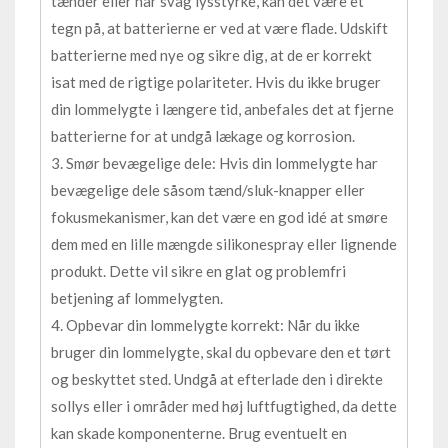
tænder eller har svag lysstyrke, kan det være et
tegn på, at batterierne er ved at være flade. Udskift
batterierne med nye og sikre dig, at de er korrekt
isat med de rigtige polariteter. Hvis du ikke bruger
din lommelygte i længere tid, anbefales det at fjerne
batterierne for at undgå lækage og korrosion.
3. Smør bevægelige dele: Hvis din lommelygte har
bevægelige dele såsom tænd/sluk-knapper eller
fokusmekanismer, kan det være en god idé at smøre
dem med en lille mængde silikonespray eller lignende
produkt. Dette vil sikre en glat og problemfri
betjening af lommelygten.
4. Opbevar din lommelygte korrekt: Når du ikke
bruger din lommelygte, skal du opbevare den et tørt
og beskyttet sted. Undgå at efterlade den i direkte
sollys eller i områder med høj luftfugtighed, da dette
kan skade komponenterne. Brug eventuelt en