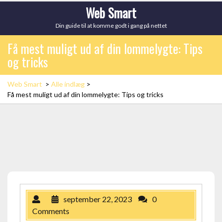
Skip
Web Smart
to
Din guide til at komme godt i gang på nettet
content
Få mest muligt ud af din lommelygte: Tips
og tricks
Web Smart
>
Alle indlæg
>
Få mest muligt ud af din lommelygte: Tips og tricks
september 22, 2023
0
Comments