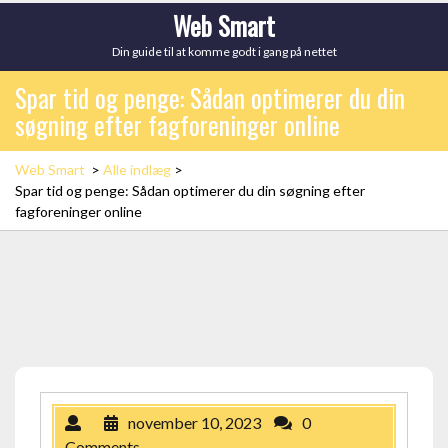
Skip
Web Smart
to
Din guide til at komme godt i gang på nettet
content
Spar tid og penge: Sådan optimerer du din
søgning efter fagforeninger online
Web Smart
>
Alle indlæg
>
Spar tid og penge: Sådan optimerer du din søgning efter
fagforeninger online
november 10, 2023
0
Comments