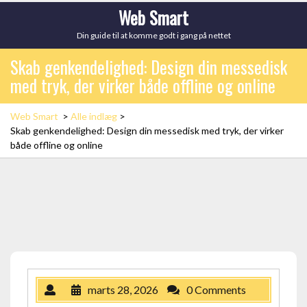
Skip
Web Smart
to
Din guide til at komme godt i gang på nettet
content
Skab genkendelighed: Design din messedisk
med tryk, der virker både offline og online
Web Smart
>
Alle indlæg
>
Skab genkendelighed: Design din messedisk med tryk, der virker
både offline og online
marts 28, 2026
0 Comments