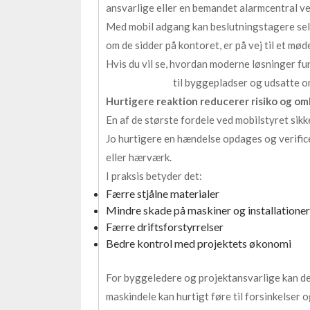
ansvarlige eller en bemandet alarmcentral ve
Med mobil adgang kan beslutningstagere selv
om de sidder på kontoret, er på vej til et mød
Hvis du vil se, hvordan moderne løsninger fu
til byggepladser og udsatte o
Hurtigere reaktion reducerer risiko og o
En af de største fordele ved mobilstyret sik
Jo hurtigere en hændelse opdages og verificer
eller hærværk.
I praksis betyder det:
Færre stjålne materialer
Mindre skade på maskiner og installationer
Færre driftsforstyrrelser
Bedre kontrol med projektets økonomi
For byggeledere og projektansvarlige kan det
maskindele kan hurtigt føre til forsinkelser o