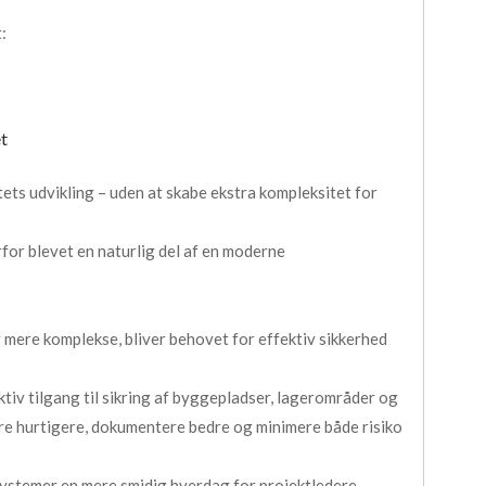
:
t
tets udvikling – uden at skabe ekstra kompleksitet for
or blevet en naturlig del af en moderne
g mere komplekse, bliver behovet for effektiv sikkerhed
tiv tilgang til sikring af byggepladser, lagerområder og
ere hurtigere, dokumentere bedre og minimere både risiko
systemer en mere smidig hverdag for projektledere,