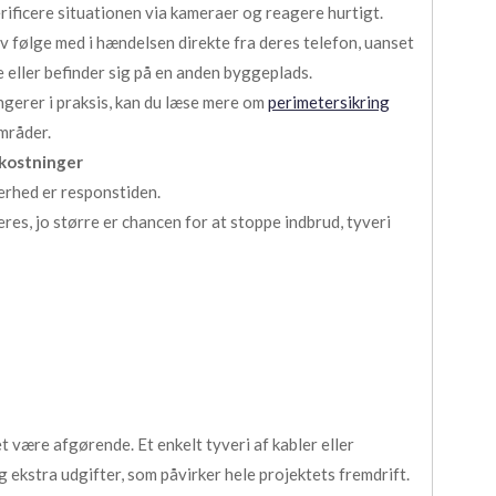
rificere situationen via kameraer og reagere hurtigt.
 følge med i hændelsen direkte fra deres telefon, uanset
e eller befinder sig på en anden byggeplads.
ngerer i praksis, kan du læse mere om
perimetersikring
mråder.
mkostninger
kerhed er responstiden.
es, jo større er chancen for at stoppe indbrud, tyveri
 være afgørende. Et enkelt tyveri af kabler eller
g ekstra udgifter, som påvirker hele projektets fremdrift.