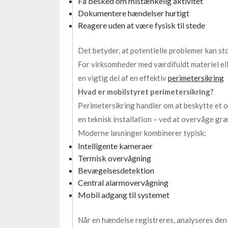
Få besked om mistænkelig aktivitet
Dokumentere hændelser hurtigt
Reagere uden at være fysisk til stede
Det betyder, at potentielle problemer kan stop
For virksomheder med værdifuldt materiel el
en vigtig del af en effektiv
perimetersikring
Hvad er mobilstyret perimetersikring?
Perimetersikring handler om at beskytte et 
en teknisk installation – ved at overvåge g
Moderne løsninger kombinerer typisk:
Intelligente kameraer
Termisk overvågning
Bevægelsesdetektion
Central alarmovervågning
Mobil adgang til systemet
Når en hændelse registreres, analyseres den 