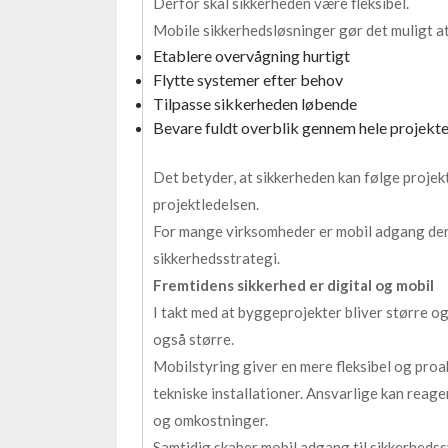
Derfor skal sikkerheden være fleksibel.
Mobile sikkerhedsløsninger gør det muligt at
Etablere overvågning hurtigt
Flytte systemer efter behov
Tilpasse sikkerheden løbende
Bevare fuldt overblik gennem hele projekte
Det betyder, at sikkerheden kan følge projek
projektledelsen.
For mange virksomheder er mobil adgang derf
sikkerhedsstrategi.
Fremtidens sikkerhed er digital og mobil
I takt med at byggeprojekter bliver større o
også større.
Mobilstyring giver en mere fleksibel og proak
tekniske installationer. Ansvarlige kan reag
og omkostninger.
Samtidig skaber mobil adgang til sikkerheds