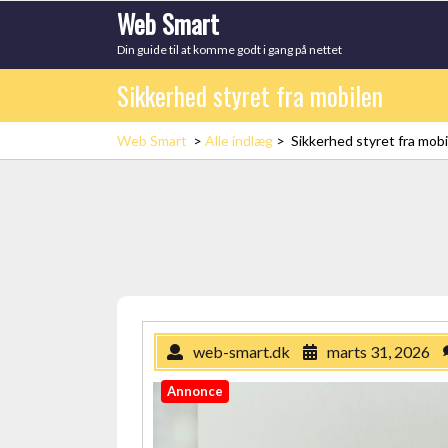
Skip
Web Smart
to
Din guide til at komme godt i gang på nettet
content
Sikkerhed styret fra mobilen
Web Smart
>
Alle indlæg
>
Sikkerhed styret fra mob
web-smart.dk
marts 31, 2026
Annonce