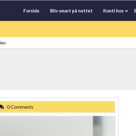
Forside
Bliv smart på nettet
Konti hos
ilen
0 Comments