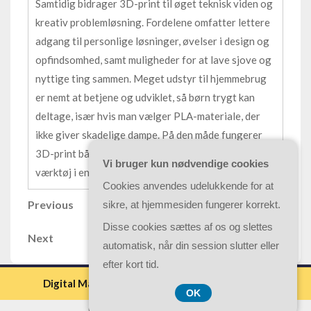
Samtidig bidrager 3D-print til øget teknisk viden og
kreativ problemløsning. Fordelene omfatter lettere
adgang til personlige løsninger, øvelser i design og
opfindsomhed, samt muligheder for at lave sjove og
nyttige ting sammen. Meget udstyr til hjemmebrug
er nemt at betjene og udviklet, så børn trygt kan
deltage, især hvis man vælger PLA-materiale, der
ikke giver skadelige dampe. På den måde fungerer
3D-print både som fritidsinteresse og pædagogisk
Vi bruger kun nødvendige cookies
værktøj i en travl hverdag.
Cookies anvendes udelukkende for at
Indlægsnavigation
Previous
Previous
sikre, at hjemmesiden fungerer korrekt.
Post
Disse cookies sættes af os og slettes
Next
Next
automatisk, når din session slutter eller
Post
efter kort tid.
Digital Marketing WordPress Theme By Luzuk
OK
CVR-Nummer DK 3740 7739