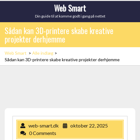
Skip
Web Smart
to
Din guide til at komme godt i gang på nettet
content
Sådan kan 3D-printere skabe kreative
projekter derhjemme
Web Smart
>
Alle indlæg
>
Sådan kan 3D-printere skabe kreative projekter derhjemme
web-smart.dk
oktober 22, 2025
0 Comments