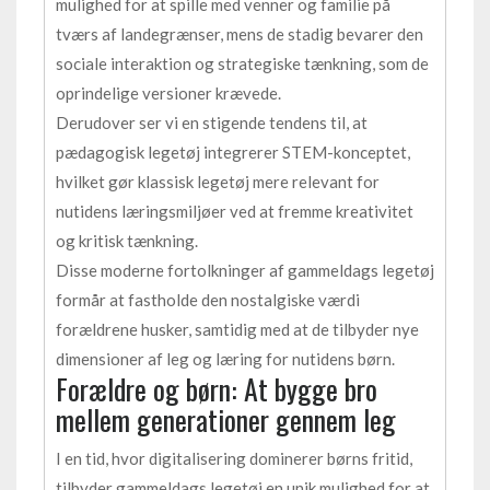
mulighed for at spille med venner og familie på
tværs af landegrænser, mens de stadig bevarer den
sociale interaktion og strategiske tænkning, som de
oprindelige versioner krævede.
Derudover ser vi en stigende tendens til, at
pædagogisk legetøj integrerer STEM-konceptet,
hvilket gør klassisk legetøj mere relevant for
nutidens læringsmiljøer ved at fremme kreativitet
og kritisk tænkning.
Disse moderne fortolkninger af gammeldags legetøj
formår at fastholde den nostalgiske værdi
forældrene husker, samtidig med at de tilbyder nye
dimensioner af leg og læring for nutidens børn.
Forældre og børn: At bygge bro
mellem generationer gennem leg
I en tid, hvor digitalisering dominerer børns fritid,
tilbyder gammeldags legetøj en unik mulighed for at