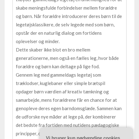
skabe meningsfulde forbindelser mellem forældre
og børn. Når forældre introducerer deres børn til de
legetøjsklassikere, de selv legede med som børn,
opstår der en naturlig dialog om fortidens
oplevelser og minder.
Dette skaber ikke blot en bro mellem
generationerne, men også en fælles leg, hvor både
forældre og børn kan deltage på lige fod.
Gennem leg med gammeldags legetøj som
træklodser, kuglebaner eller simple brætspil
opdager børn værdien af kreativ tænkning og
samarbejde, mens forældrene får en chance for at
genopleve deres egen barndomsglæde. Sammen kan
de udforske nye måder at lege på, der kombinerer
det bedste fra fortiden med nutidens pædagogiske
principper, og dermed styrke båndet mellem
Vi bruger kun nødvendige cookies