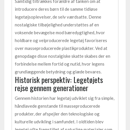
Samtidig tiltrækkes forældre af tanken om at
introducere deres børn til de samme tidløse
legetøjsoplevelser, de selv værdsatte. Denne
nostalgiske tilbøjelighed understøttes af en
voksende bevægelse mod bæredygtighed, hvor
holdbare og velproducerede legetøj favoriseres
over masseproducerede plastikprodukter. Ved at
genopdage disse nostalgiske skatte skabes der en
forbindelse mellem fortid og nutid, hvor legens
grundlæggende betydning og glæde bevares.
Historisk perspektiv: Legetøjets
rejse gennem generationer
Gennem historien har legetøj udviklet sig fra simple,
håndlavede genstande til masseproducerede
produkter, der afspejler den teknologiske og
kulturelle udvikling i samfundet. I oldtiden blev
legetøj ofte fremstillet af naturlige materialer som