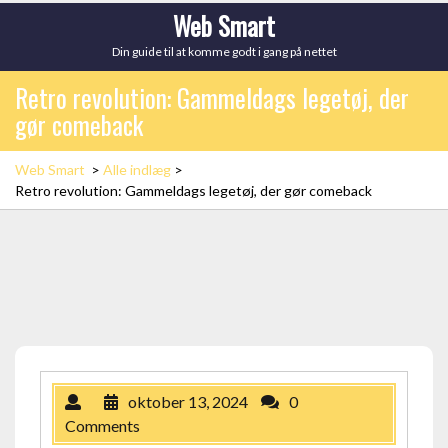
Skip
Web Smart
to
Din guide til at komme godt i gang på nettet
content
Retro revolution: Gammeldags legetøj, der
gør comeback
Web Smart
>
Alle indlæg
>
Retro revolution: Gammeldags legetøj, der gør comeback
oktober 13, 2024
0
Comments