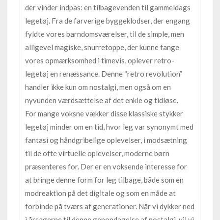
der vinder indpas: en tilbagevenden til gammeldags
legetøj. Fra de farverige byggeklodser, der engang
fyldte vores barndomsværelser, til de simple, men
alligevel magiske, snurretoppe, der kunne fange
vores opmærksomhed i timevis, oplever retro-
legetøj en renæssance. Denne “retro revolution”
handler ikke kun om nostalgi, men også om en
nyvunden værdsættelse af det enkle og tidløse.
For mange voksne vækker disse klassiske stykker
legetøj minder om en tid, hvor leg var synonymt med
fantasi og håndgribelige oplevelser, i modsætning
til de ofte virtuelle oplevelser, moderne børn
præsenteres for. Der er en voksende interesse for
at bringe denne form for leg tilbage, både som en
modreaktion på det digitale og som en måde at
forbinde på tværs af generationer. Når vi dykker ned
i årsagerne til denne genopdagelse af nostalgi, vil vi