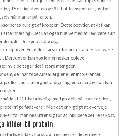
at det er let at tilføje til ens kost. Det kan tages som en
æning. Proteinpulver er også let at transportere, hvilket
 selv når man er på farten.
absorberes hurtigt af kroppen. Dette betyder, at det kan
 efter træning. Det kan også hjælpe med at reducere sult
r dem, der ønsker at tabe sig.
oteinpulver. En af de største ulemper er, at det kan være
arer. Derudover kan nogle mennesker opleve
sær hvis de tager det i store mængder.
 dem, der har fødevareallergier eller intolerancer.
oja eller andre allergenholdige ingredienser, hvilket kan
ennesker.
 måde at få tilstrækkeligt med protein på, især for dem,
 proteinrige fødevarer. Men det er vigtigt at overveje
lver, før man beslutter sig for at inkludere det i ens kost.
 kilder til protein
a naturlige kilder. Først og fremmest er det en mere