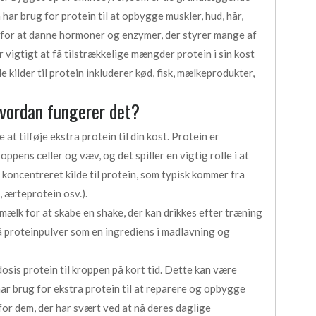
ar brug for protein til at opbygge muskler, hud, hår,
t for at danne hormoner og enzymer, der styrer mange af
 vigtigt at få tilstrækkelige mængder protein i sin kost
 kilder til protein inkluderer kød, fisk, mælkeprodukter,
hvordan fungerer det?
t tilføje ekstra protein til din kost. Protein er
pens celler og væv, og det spiller en vigtig rolle i at
koncentreret kilde til protein, som typisk kommer fra
, ærteprotein osv.).
mælk for at skabe en shake, der kan drikkes efter træning
å proteinpulver som en ingrediens i madlavning og
osis protein til kroppen på kort tid. Dette kan være
har brug for ekstra protein til at reparere og opbygge
for dem, der har svært ved at nå deres daglige