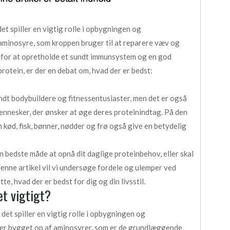
det spiller en vigtig rolle i opbygningen og
 aminosyre, som kroppen bruger til at reparere væv og
 for at opretholde et sundt immunsystem og en god
protein, er der en debat om, hvad der er bedst:
dt bodybuildere og fitnessentusiaster, men det er også
ennesker, der ønsker at øge deres proteinindtag. På den
m kød, fisk, bønner, nødder og frø også give en betydelig
n bedste måde at opnå dit daglige proteinbehov, eller skal
 denne artikel vil vi undersøge fordele og ulemper ved
e, hvad der er bedst for dig og din livsstil.
et vigtigt?
 det spiller en vigtig rolle i opbygningen og
 er bygget op af aminosyrer, som er de grundlæggende