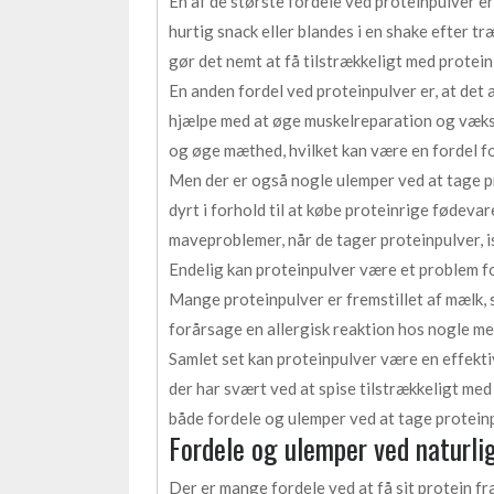
En af de største fordele ved proteinpulver er, 
hurtig snack eller blandes i en shake efter tr
gør det nemt at få tilstrækkeligt med protein,
En anden fordel ved proteinpulver er, at det 
hjælpe med at øge muskelreparation og vækst
og øge mæthed, hvilket kan være en fordel fo
Men der er også nogle ulemper ved at tage pr
dyrt i forhold til at købe proteinrige fødev
maveproblemer, når de tager proteinpulver, i
Endelig kan proteinpulver være et problem for
Mange proteinpulver er fremstillet af mælk, s
forårsage en allergisk reaktion hos nogle m
Samlet set kan proteinpulver være en effektiv
der har svært ved at spise tilstrækkeligt med
både fordele og ulemper ved at tage proteinpu
Fordele og ulemper ved naturlige
Der er mange fordele ved at få sit protein fr