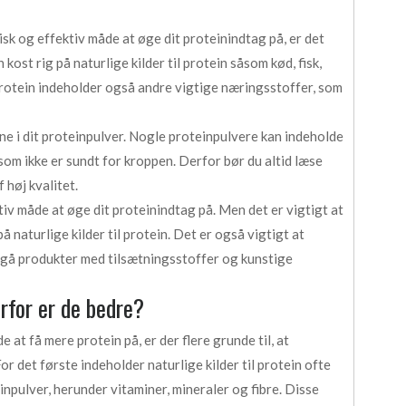
k og effektiv måde at øge dit proteinindtag på, er det
 kost rig på naturlige kilder til protein såsom kød, fisk,
 protein indeholder også andre vigtige næringsstoffer, som
ne i dit proteinpulver. Nogle proteinpulvere kan indeholde
som ikke er sundt for kroppen. Derfor bør du altid læse
 høj kvalitet.
ktiv måde at øge dit proteinindtag på. Men det er vigtigt at
på naturlige kilder til protein. Det er også vigtigt at
ndgå produkter med tilsætningsstoffer og kunstige
orfor er de bedre?
at få mere protein på, er der flere grunde til, at
For det første indeholder naturlige kilder til protein ofte
npulver, herunder vitaminer, mineraler og fibre. Disse