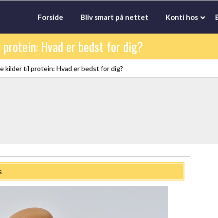
Forside
Bliv smart på nettet
Konti hos
l protein: Hvad er bedst for dig?
e kilder til protein: Hvad er bedst for dig?
s