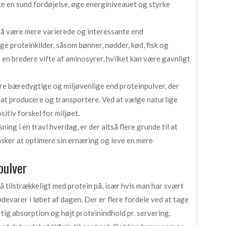
e en sund fordøjelse, øge energiniveauet og styrke
gså være mere varierede og interessante end
ige proteinkilder, såsom bønner, nødder, kød, fisk og
r en bredere vifte af aminosyrer, hvilket kan være gavnligt
mere bæredygtige og miljøvenlige end proteinpulver, der
at producere og transportere. Ved at vælge naturlige
itiv forskel for miljøet.
ng i en travl hverdag, er der altså flere grunde til at
ønsker at optimere sin ernæring og leve en mere
pulver
å tilstrækkeligt med protein på, især hvis man har svært
ødevarer i løbet af dagen. Der er flere fordele ved at tage
ig absorption og højt proteinindhold pr. servering.