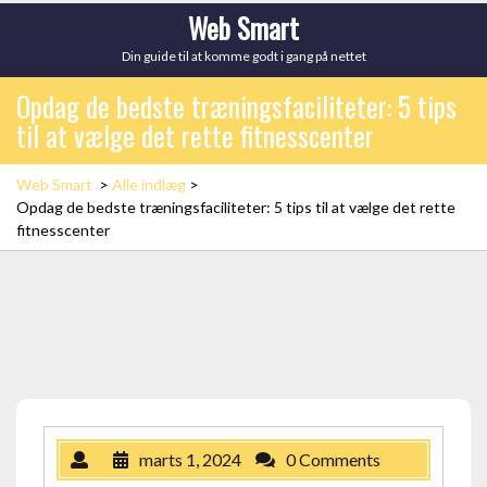
Skip
Web Smart
to
Din guide til at komme godt i gang på nettet
content
Opdag de bedste træningsfaciliteter: 5 tips
til at vælge det rette fitnesscenter
Web Smart
>
Alle indlæg
>
Opdag de bedste træningsfaciliteter: 5 tips til at vælge det rette
fitnesscenter
marts 1, 2024
0 Comments