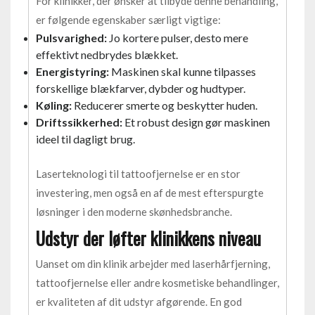
For klinikker, der ønsker at tilbyde denne behandling,
er følgende egenskaber særligt vigtige:
Pulsvarighed:
Jo kortere pulser, desto mere
effektivt nedbrydes blækket.
Energistyring:
Maskinen skal kunne tilpasses
forskellige blækfarver, dybder og hudtyper.
Køling:
Reducerer smerte og beskytter huden.
Driftssikkerhed:
Et robust design gør maskinen
ideel til dagligt brug.
Laserteknologi til tattoofjernelse er en stor
investering, men også en af de mest efterspurgte
løsninger i den moderne skønhedsbranche.
Udstyr der løfter klinikkens niveau
Uanset om din klinik arbejder med laserhårfjerning,
tattoofjernelse eller andre kosmetiske behandlinger,
er kvaliteten af dit udstyr afgørende. En god