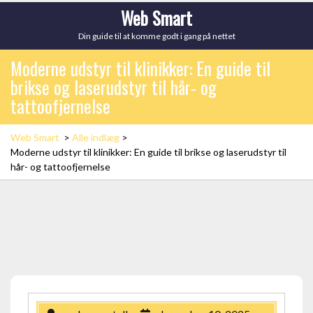
Skip
Web Smart
to
Din guide til at komme godt i gang på nettet
content
Moderne udstyr til klinikker: En guide til
brikse og laserudstyr til hår- og
tattoofjernelse
Web Smart
>
Alle indlæg
>
Moderne udstyr til klinikker: En guide til brikse og laserudstyr til
hår- og tattoofjernelse