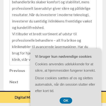
behandlerbriks skaber komfort og stabilitet, mens
professionelt laserudstyr giver sikre og pålidelige
resultater. Når du investerer i moderne teknologi,
investerer du samtidig i klinikkens fremtidige vækst
og kundetilfredshed.
Vi tilbyder et bredt sortiment af udstyr til
professionelle behandlere – alt fra brikse og
klinikmøbler til avancerede lasermaskiner. Har du
brug for hjælp til at vælge det rette udstyr til din
Vi bruger kun nødvendige cookies
klinik, står vi klar til at vejlede dig.
Cookies anvendes udelukkende for at
Indlægsnavigation
Previous
Previous
sikre, at hjemmesiden fungerer korrekt.
Post
Disse cookies sættes af os og slettes
Next
Next
automatisk, når din session slutter eller
Post
efter kort tid.
Digital Marketing WordPress Theme By Luzuk
OK
CVR-Nummer DK 3740 7739