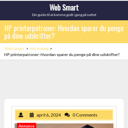
Skip
Web Smart
to
Din guide til at komme godt i gang på nettet
content
HP printerpatroner: Hvordan sparer du penge
på dine udskrifter?
Web Smart
>
Alle indlæg
>
HP printerpatroner: Hvordan sparer du penge på dine udskrifter?
april 6, 2024
0 Comments
Annonce