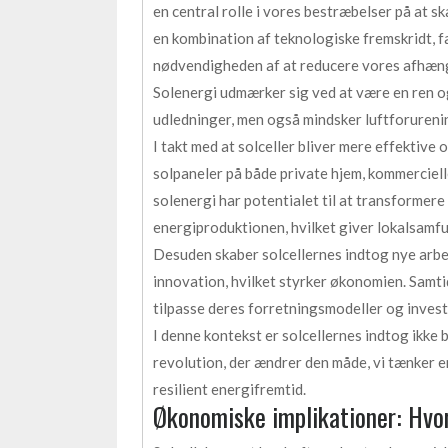
en central rolle i vores bestræbelser på at s
en kombination af teknologiske fremskridt, 
nødvendigheden af at reducere vores afhæng
Solenergi udmærker sig ved at være en ren o
udledninger, men også mindsker luftforurenin
I takt med at solceller bliver mere effektive 
solpaneler på både private hjem, kommerciel
solenergi har potentialet til at transformer
energiproduktionen, hvilket giver lokalsamfu
Desuden skaber solcellernes indtog nye arbej
innovation, hvilket styrker økonomien. Samtid
tilpasse deres forretningsmodeller og invest
I denne kontekst er solcellernes indtog ikke
revolution, der ændrer den måde, vi tænker 
resilient energifremtid.
Økonomiske implikationer: Hvord