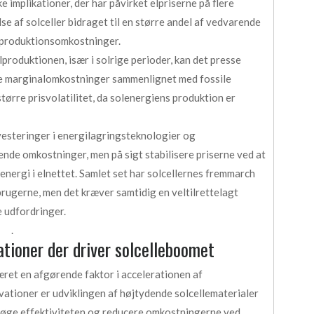
implikationer, der har påvirket elpriserne på flere
e af solceller bidraget til en større andel af vedvarende
re produktionsomkostninger.
lproduktionen, især i solrige perioder, kan det presse
ave marginalomkostninger sammenlignet med fossile
større prisvolatilitet, da solenergiens produktion er
esteringer i energilagringsteknologier og
ende omkostninger, men på sigt stabilisere priserne ved at
energi i elnettet. Samlet set har solcellernes fremmarch
rbrugerne, men det kræver samtidig en veltilrettelagt
e udfordringer.
.
ationer der driver solcelleboomet
æret en afgørende faktor i accelerationen af
vationer er udviklingen af højtydende solcellematerialer
at øge effektiviteten og reducere omkostningerne ved