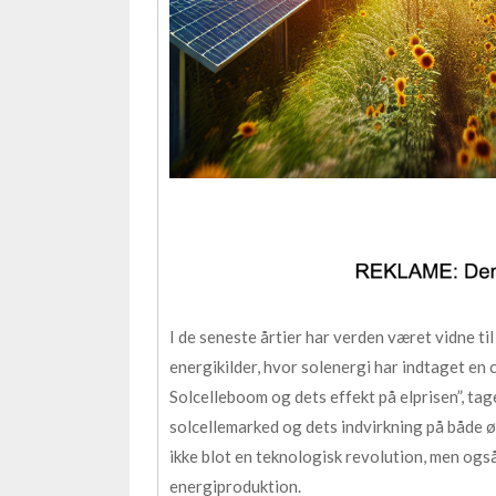
I de seneste årtier har verden været vidne t
energikilder, hvor solenergi har indtaget en ce
Solcelleboom og dets effekt på elprisen”, ta
solcellemarked og dets indvirkning på både 
ikke blot en teknologisk revolution, men og
energiproduktion.