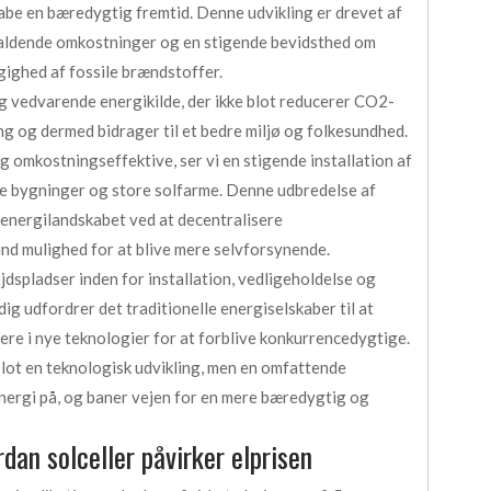
kabe en bæredygtig fremtid. Denne udvikling er drevet af
faldende omkostninger og en stigende bevidsthed om
ighed af fossile brændstoffer.
g vedvarende energikilde, der ikke blot reducerer CO2-
g og dermed bidrager til et bedre miljø og folkesundhed.
og omkostningseffektive, ser vi en stigende installation af
le bygninger og store solfarme. Denne udbredelse af
e energilandskabet ved at decentralisere
nd mulighed for at blive mere selvforsynende.
dspladser inden for installation, vedligeholdelse og
ig udfordrer det traditionelle energiselskaber til at
ere i nye teknologier for at forblive konkurrencedygtige.
 blot en teknologisk udvikling, men en omfattende
energi på, og baner vejen for en mere bæredygtig og
an solceller påvirker elprisen