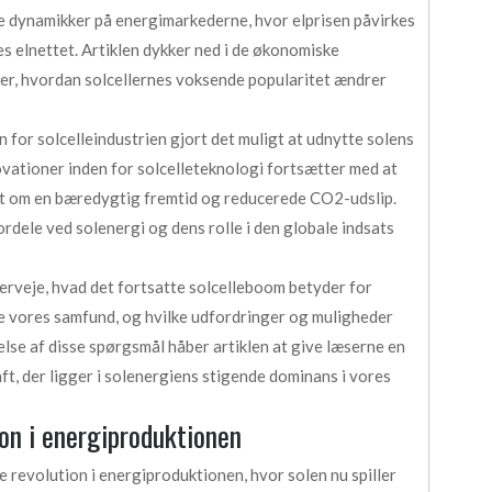
e dynamikker på energimarkederne, hvor elprisen påvirkes
es elnettet. Artiklen dykker ned i de økonomiske
er, hvordan solcellernes voksende popularitet ændrer
 for solcelleindustrien gjort det muligt at udnytte solens
ovationer inden for solcelleteknologi fortsætter med at
et om en bæredygtig fremtid og reducerede CO2-udslip.
rdele ved solenergi og dens rolle i den globale indsats
overveje, hvad det fortsatte solcelleboom betyder for
e vores samfund, og hvilke udfordringer og muligheder
se af disse spørgsmål håber artiklen at give læserne en
ft, der ligger i solenergiens stigende dominans i vores
ion i energiproduktionen
 revolution i energiproduktionen, hvor solen nu spiller