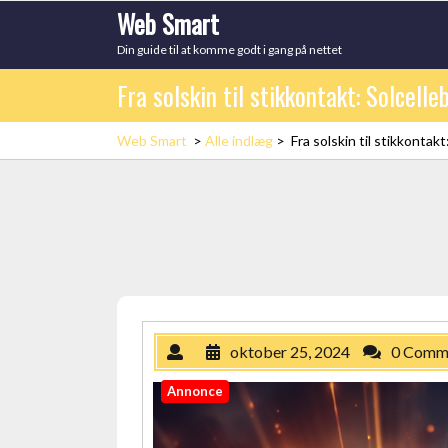
Skip
Web Smart
to
Din guide til at komme godt i gang på nettet
content
Fra solskin til stikkontakt: Solcell
Web Smart
>
Alle indlæg
>
Fra solskin til stikkontak
oktober 25, 2024
0 Comm
Annonce