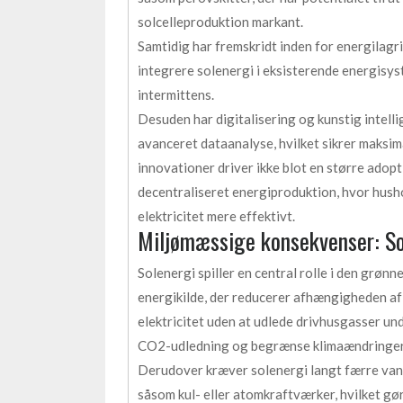
solcelleproduktion markant.
Samtidig har fremskridt inden for energilagrin
integrere solenergi i eksisterende energisys
intermittens.
Desuden har digitalisering og kunstig intell
avanceret dataanalyse, hvilket sikrer maksim
innovationer driver ikke blot en større adop
decentraliseret energiproduktion, hvor hus
elektricitet mere effektivt.
Miljømæssige konsekvenser: Sol
Solenergi spiller en central rolle i den grøn
energikilde, der reducerer afhængigheden af
elektricitet uden at udlede drivhusgasser und
CO2-udledning og begrænse klimaændringer
Derudover kræver solenergi langt færre vand
såsom kul- eller atomkraftværker, hvilket gø