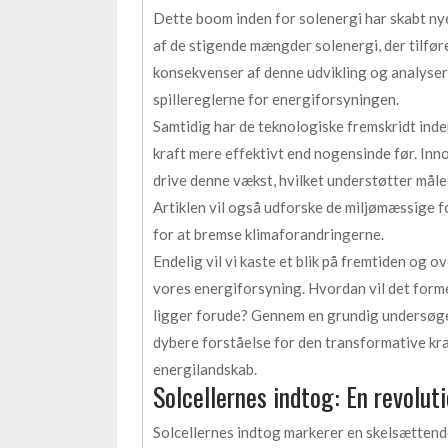
Dette boom inden for solenergi har skabt ny
af de stigende mængder solenergi, der tilfør
konsekvenser af denne udvikling og analyser
spillereglerne for energiforsyningen.
Samtidig har de teknologiske fremskridt inden
kraft mere effektivt end nogensinde før. Inn
drive denne vækst, hvilket understøtter mål
Artiklen vil også udforske de miljømæssige fo
for at bremse klimaforandringerne.
Endelig vil vi kaste et blik på fremtiden og 
vores energiforsyning. Hvordan vil det form
ligger forude? Gennem en grundig undersøgel
dybere forståelse for den transformative kra
energilandskab.
Solcellernes indtog: En revolut
Solcellernes indtog markerer en skelsættende