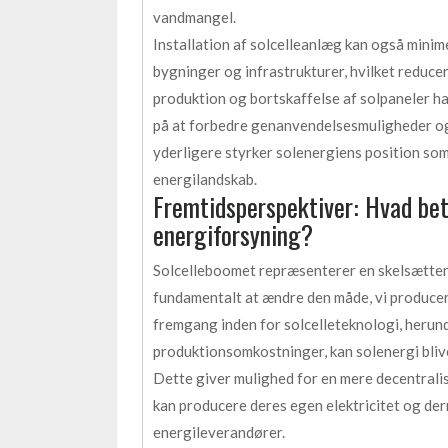
vandmangel.
Installation af solcelleanlæg kan også minime
bygninger og infrastrukturer, hvilket reduc
produktion og bortskaffelse af solpaneler h
på at forbedre genanvendelsesmuligheder og 
yderligere styrker solenergiens position s
energilandskab.
Fremtidsperspektiver: Hvad bet
energiforsyning?
Solcelleboomet repræsenterer en skelsættend
fundamentalt at ændre den måde, vi producer
fremgang inden for solcelleteknologi, herun
produktionsomkostninger, kan solenergi bliv
Dette giver mulighed for en mere decentrali
kan producere deres egen elektricitet og de
energileverandører.