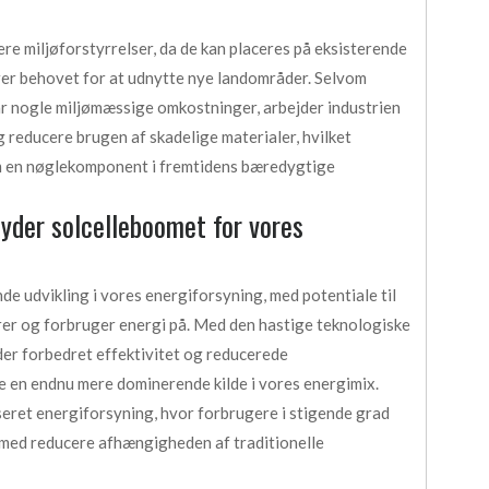
re miljøforstyrrelser, da de kan placeres på eksisterende
erer behovet for at udnytte nye landområder. Selvom
ar nogle miljømæssige omkostninger, arbejder industrien
reducere brugen af skadelige materialer, hvilket
om en nøglekomponent i fremtidens bæredygtige
yder solcelleboomet for vores
e udvikling i vores energiforsyning, med potentiale til
er og forbruger energi på. Med den hastige teknologiske
der forbedret effektivitet og reducerede
e en endnu mere dominerende kilde i vores energimix.
seret energiforsyning, hvor forbrugere i stigende grad
rmed reducere afhængigheden af traditionelle