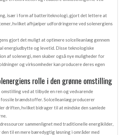
g, især i form af batteriteknologi, gjort det lettere at
temer, hvilket afhjælper udfordringerne ved solenergiens
igens gjort det muligt at optimere solcelleanlæg gennem
al energiudbytte og levetid. Disse teknologiske
tion af solenergi, men skaber også nye muligheder for
holdninger og virksomheder kan producere deres egen
energiens rolle i den grønne omstilling
ne omstilling ved at tilbyde en ren og vedvarende
 fossile brændstoffer. Solcelleanlæg producerer
er driften, hvilket bidrager til at mindske den samlede
ne.
ressourcer sammenlignet med traditionelle energikilder,
r den til en mere bæredygtig løsning i områder med