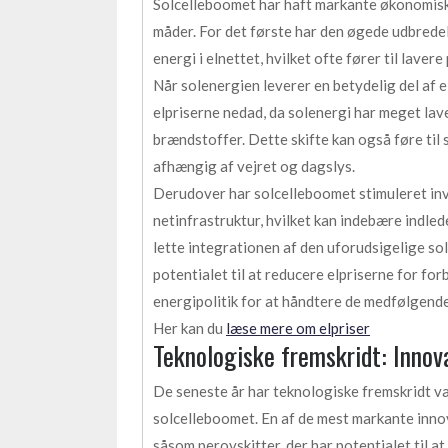
Solcelleboomet har haft markante økonomiske 
måder. For det første har den øgede udbredels
energi i elnettet, hvilket ofte fører til lave
Når solenergien leverer en betydelig del af e
elpriserne nedad, da solenergi har meget l
brændstoffer. Dette skifte kan også føre til 
afhængig af vejret og dagslys.
Derudover har solcelleboomet stimuleret inv
netinfrastruktur, hvilket kan indebære indled
lette integrationen af den uforudsigelige sol
potentialet til at reducere elpriserne for fo
energipolitik for at håndtere de medfølgend
Her kan du
læse mere om elpriser
Teknologiske fremskridt: Innov
De seneste år har teknologiske fremskridt v
solcelleboomet. En af de mest markante inno
såsom perovskitter, der har potentialet til 