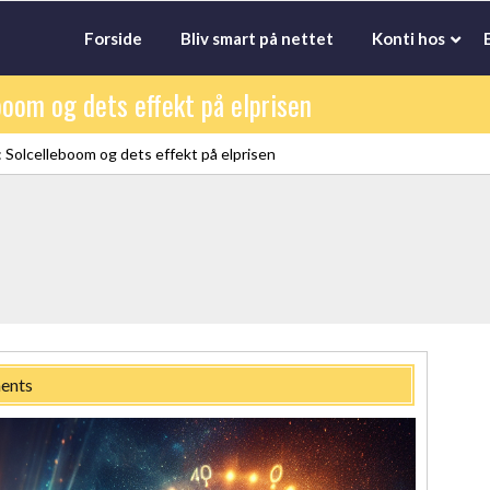
Forside
Bliv smart på nettet
Konti hos
eboom og dets effekt på elprisen
t: Solcelleboom og dets effekt på elprisen
ents