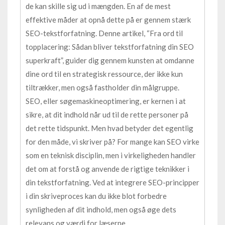
de kan skille sig ud i mængden. En af de mest
effektive måder at opnå dette på er gennem stærk
SEO-tekstforfatning. Denne artikel, “Fra ord til
topplacering: Sådan bliver tekstforfatning din SEO
superkraft”, guider dig gennem kunsten at omdanne
dine ord til en strategisk ressource, der ikke kun
tiltrækker, men også fastholder din målgruppe.
SEO, eller søgemaskineoptimering, er kernen i at
sikre, at dit indhold når ud til de rette personer på
det rette tidspunkt. Men hvad betyder det egentlig
for den måde, vi skriver på? For mange kan SEO virke
som en teknisk disciplin, men i virkeligheden handler
det om at forstå og anvende de rigtige teknikker i
din tekstforfatning. Ved at integrere SEO-principper
i din skriveproces kan du ikke blot forbedre
synligheden af dit indhold, men også øge dets
relevans og værdi for læserne.