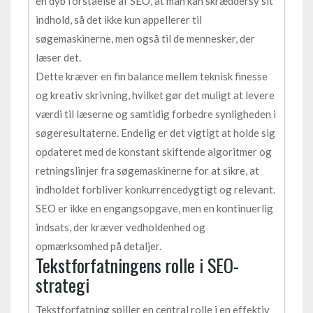
en dyb forståelse af SEO, at man kan skræddersy sit
indhold, så det ikke kun appellerer til
søgemaskinerne, men også til de mennesker, der
læser det.
Dette kræver en fin balance mellem teknisk finesse
og kreativ skrivning, hvilket gør det muligt at levere
værdi til læserne og samtidig forbedre synligheden i
søgeresultaterne. Endelig er det vigtigt at holde sig
opdateret med de konstant skiftende algoritmer og
retningslinjer fra søgemaskinerne for at sikre, at
indholdet forbliver konkurrencedygtigt og relevant.
SEO er ikke en engangsopgave, men en kontinuerlig
indsats, der kræver vedholdenhed og
opmærksomhed på detaljer.
Tekstforfatningens rolle i SEO-
strategi
Tekstforfatning spiller en central rolle i en effektiv