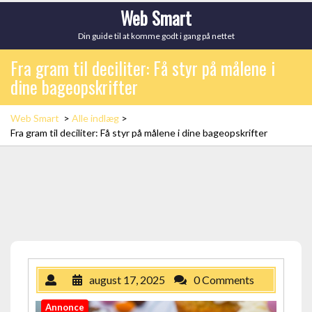
Skip
Web Smart
to
Din guide til at komme godt i gang på nettet
content
Fra gram til deciliter: Få styr på målene i
dine bageopskrifter
Web Smart
>
Alle indlæg
>
Fra gram til deciliter: Få styr på målene i dine bageopskrifter
august 17, 2025
0 Comments
Annonce