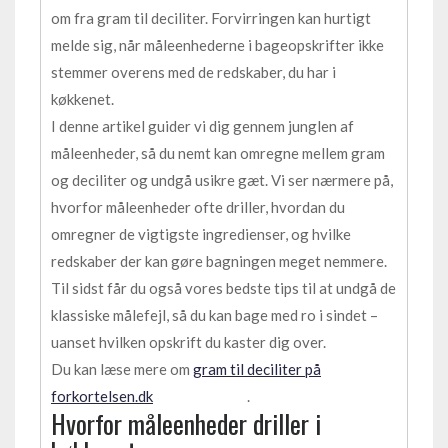
om fra gram til deciliter. Forvirringen kan hurtigt
melde sig, når måleenhederne i bageopskrifter ikke
stemmer overens med de redskaber, du har i
køkkenet.
I denne artikel guider vi dig gennem junglen af
måleenheder, så du nemt kan omregne mellem gram
og deciliter og undgå usikre gæt. Vi ser nærmere på,
hvorfor måleenheder ofte driller, hvordan du
omregner de vigtigste ingredienser, og hvilke
redskaber der kan gøre bagningen meget nemmere.
Til sidst får du også vores bedste tips til at undgå de
klassiske målefejl, så du kan bage med ro i sindet –
uanset hvilken opskrift du kaster dig over.
Du kan læse mere om
gram til deciliter på
forkortelsen.dk
.
Hvorfor måleenheder driller i