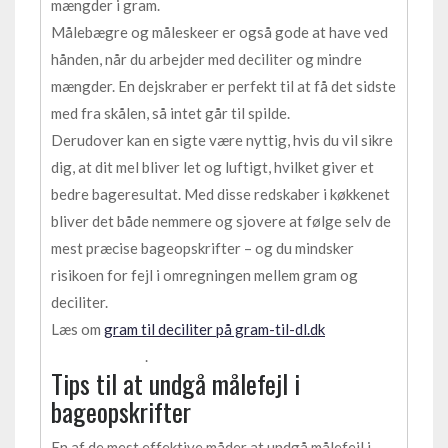
mængder i gram.
Målebægre og måleskeer er også gode at have ved
hånden, når du arbejder med deciliter og mindre
mængder. En dejskraber er perfekt til at få det sidste
med fra skålen, så intet går til spilde.
Derudover kan en sigte være nyttig, hvis du vil sikre
dig, at dit mel bliver let og luftigt, hvilket giver et
bedre bageresultat. Med disse redskaber i køkkenet
bliver det både nemmere og sjovere at følge selv de
mest præcise bageopskrifter – og du mindsker
risikoen for fejl i omregningen mellem gram og
deciliter.
Læs om
gram til deciliter på gram-til-dl.dk
.
Tips til at undgå målefejl i
bageopskrifter
En af de mest effektive måder at undgå målefejl i