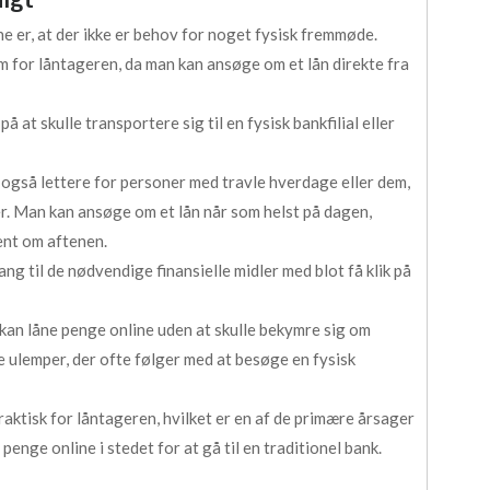
ne er, at der ikke er behov for noget fysisk fremmøde.
for låntageren, da man kan ansøge om et lån direkte fra
 at skulle transportere sig til en fysisk bankfilial eller
t også lettere for personer med travle hverdage eller dem,
ler. Man kan ansøge om et lån når som helst på dagen,
ent om aftenen.
ng til de nødvendige finansielle midler med blot få klik på
kan låne penge online uden at skulle bekymre sig om
 ulemper, der ofte følger med at besøge en fysisk
aktisk for låntageren, hvilket er en af de primære årsager
 penge online i stedet for at gå til en traditionel bank.