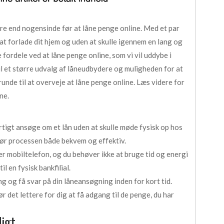
re end nogensinde før at låne penge online. Med et par
at forlade dit hjem og uden at skulle igennem en lang og
fordele ved at låne penge online, som vi vil uddybe i
il et større udvalg af låneudbydere og muligheden for at
unde til at overveje at låne penge online. Læs videre for
ne.
rtigt ansøge om et lån uden at skulle møde fysisk op hos
 gør processen både bekvem og effektiv.
er mobiltelefon, og du behøver ikke at bruge tid og energi
l en fysisk bankfilial.
ng og få svar på din låneansøgning inden for kort tid.
det lettere for dig at få adgang til de penge, du har
digt