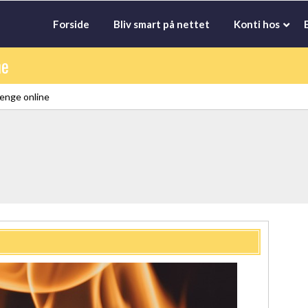
Forside
Bliv smart på nettet
Konti hos
ne
penge online