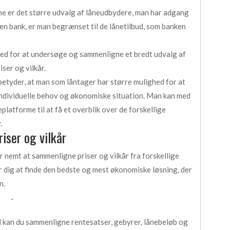
ine er det større udvalg af låneudbydere, man har adgang
 en bank, er man begrænset til de lånetilbud, som banken
ed for at undersøge og sammenligne et bredt udvalg af
iser og vilkår.
 betyder, at man som låntager har større mulighed for at
s individuelle behov og økonomiske situation. Man kan med
latforme til at få et overblik over de forskellige
.
iser og vilkår
r nemt at sammenligne priser og vilkår fra forskellige
r dig at finde den bedste og mest økonomiske løsning, der
n.
.
ud kan du sammenligne rentesatser, gebyrer, lånebeløb og