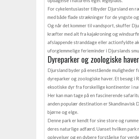
opdagelse i naturens eget legeplads.
For cykelentusiaster tilbyder Djursland en ræ
med både flade strækninger for de yngste og
Og når det kommer til vandsport, skuffer Djur
kræfter med alt fra kajakroning og windsurfin
afslappende stranddage eller actionfyldte akt
uforglemmelige ferieminder i Djurslands sm
Dyreparker og zoologiske haver
Djursland byder på enestående muligheder f
dyreparker og zoologiske haver. Et besøg i R
eksotiske dyr fra forskellige kontinenter i n
Her kan man tage på en fascinerende safaritur
anden populær destination er Skandinavisk D
bjørne og elge.
Denne park er kendt for sine store og rummeli
deres naturlige adfærd. Uanset hvilken park
oplevelser og en dybere forståelse for verdens