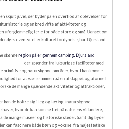
en skjult juvel, der byder på en overflod af oplevelser for
ulturhistorie og en bred vifte af aktiviteter og
il en uforglemmelig ferie for både store og små. Uanset om
dendørs eventyr eller kulturel fordybelse, har Djursland
nne skønne
region på er gennem camping. Djursland
der spænder fra luksuriøse faciliteter med
e primitive og naturskønne områder, hvor I kan komme
 mulighed for at være sammen på en afslappet og uformel
udforske de mange spændende aktiviteter og attraktioner,
r kan de boltre sig i leg og læring i naturskønne
e haver, hvor de kan komme tæt på naturens vidundere,
 på de mange museer og historiske steder. Samtidig byder
 der kan fascinere både børn og voksne, fra majestætiske