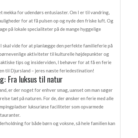
t mekka for udendørs entusiaster. Om I er til vandring,
 muligheder for at få pulsen op og nyde den friske luft. Og
 smage på lokale specialiteter på de mange hyggelige
, I skal vide for at planlægge den perfekte familieferie på
ørnevenlige aktiviteter til kulturelle højdepunkter og
praktiske tips og insiderviden, I behøver for at få en ferie
en til Djursland – jeres næste feriedestination!
: Fra luksus til natur
and, er der noget for enhver smag, uanset om man søger
relse tæt på naturen. For de, der ønsker en ferie med alle
mpingpladser luksuriøse faciliteter som opvarmede
tauranter.
derholdning for både børn og voksne, så hele familien kan