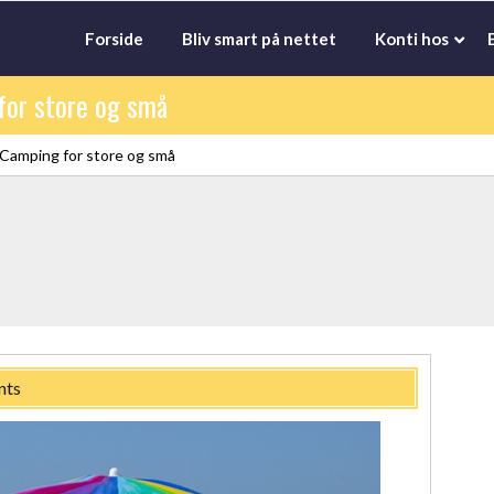
Forside
Bliv smart på nettet
Konti hos
 for store og små
: Camping for store og små
nts