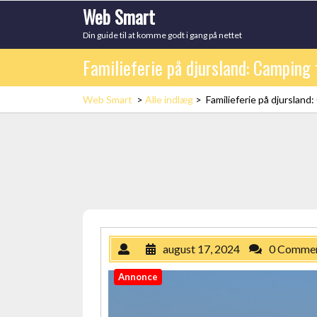
Skip
Web Smart
to
Din guide til at komme godt i gang på nettet
content
Familieferie på djursland: Camping
Web Smart
>
Alle indlæg
>
Familieferie på djursland
august 17, 2024
0 Comme
Annonce