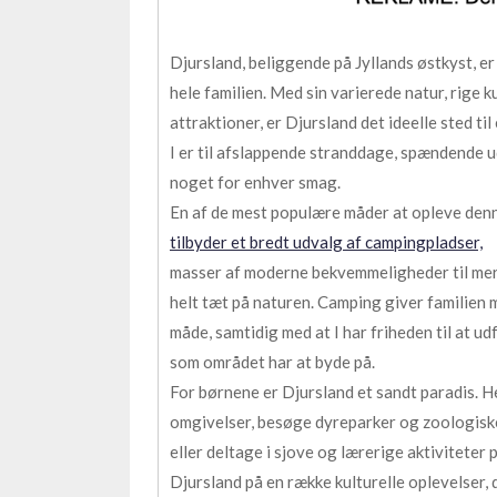
Djursland, beliggende på Jyllands østkyst, er 
hele familien. Med sin varierede natur, rige k
attraktioner, er Djursland det ideelle sted t
I er til afslappende stranddage, spændende u
noget for enhver smag.
En af de mest populære måder at opleve de
tilbyder et bredt udvalg af campingpladser,
masser af moderne bekvemmeligheder til mer
helt tæt på naturen. Camping giver familien
måde, samtidig med at I har friheden til at 
som området har at byde på.
For børnene er Djursland et sandt paradis. He
omgivelser, besøge dyreparker og zoologisk
eller deltage i sjove og lærerige aktiviteter
Djursland på en række kulturelle oplevelser,