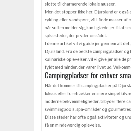
slotte til charmerende lokale museer.
Men det stopper ikke her. Djursland er også e
cykling eller vandsport, vil I finde masser af
når sulten melder sig, kan I glæde jer til at
spisesteder, der pryder området.
I denne artikel vil vi guide jer gennem alt det
Djursland. Fra de bedste campingpladser og b
kulinariske oplevelser, vil vi give jer alle de 
fyldt med minder, der varer livet ud. Velkomm
Campingpladser for enhver smag
Når det kommer til campingpladser på Djursl
luksus eller foretrækker en mere simpel tilvæ
moderne bekvemmeligheder, tilbyder flere ca
swimmingpools, spa-områder og gourmetres
Disse steder har ofte også aktiviteter og un
få en mindeværdig oplevelse.