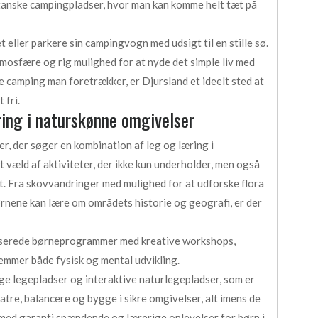
tanske campingpladser, hvor man kan komme helt tæt på
et eller parkere sin campingvogn med udsigt til en stille sø.
mosfære og rig mulighed for at nyde det simple liv med
e camping man foretrækker, er Djursland et ideelt sted at
 fri.
ring i naturskønne omgivelser
er, der søger en kombination af leg og læring i
væld af aktiviteter, der ikke kun underholder, men også
t. Fra skovvandringer med mulighed for at udforske flora
ørnene kan lære om områdets historie og geografi, er der
iserede børneprogrammer med kreative workshops,
emmer både fysisk og mental udvikling.
e legepladser og interaktive naturlegepladser, som er
atre, balancere og bygge i sikre omgivelser, alt imens de
r med garanti spændende og lærerige oplevelser for børn i