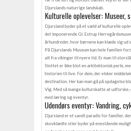
Djurslands naturrige landskab.
Kulturelle oplevelser: Museer, s
Djursland byder på et væld af kulturelle ople
det imponerende Gl. Estrup Herregårdsmuseum
århundreder, hvor børnene kan klæde sig ud
På Djurslands Museum kan hele familien ford
alt fra vikinger til nyere tid. Er man til sto
Slottet er ikke blot en arkitektonisk perle, 
historien til live. For dem, der elsker midde
destination. Her kan man gå på opdagelse bl
Vig. Med så mange kulturskatte at udforske, e
med læring og eventyr.
Udendørs eventyr: Vandring, cy
Djursland er et sandt paradis for familier, 
skovklædte stier byder på enestående muligh