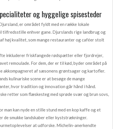
specialiteter og hyggelige spisesteder
 Djursland, er området fyldt med en række lokale
il tilfredsstille enhver gane. Djurslands rige landbrug og
 af høj kvalitet, som mange restauranter og caféer stolt
fte inkluderer friskfangede rødspætter eller fjordrejer,
et remoulade. For dem, der er til kød, byder området på
fte akkompagneret af sæsonens grøntsager og kartofler.
ands kulinariske scene er at besøge de mange
ter, hvor tradition og innovation går hånd i hånd.
nske retter som flæskesteg med sprøde svær og brun sovs,
or man kan nyde en stille stund med en kop kaffe og et
r de smukke landskaber eller kyststrækninger.
gourmetoplevelser at udforske. Michelin-anerkendte