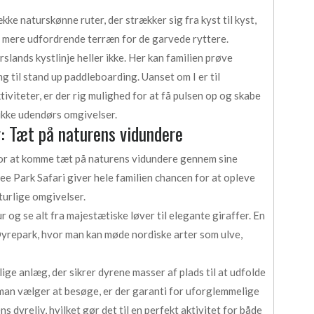
kke naturskønne ruter, der strækker sig fra kyst til kyst,
 mere udfordrende terræn for de garvede ryttere.
slands kystlinje heller ikke. Her kan familien prøve
g til stand up paddleboarding. Uanset om I er til
iviteter, er der rig mulighed for at få pulsen op og skabe
ukke udendørs omgivelser.
: Tæt på naturens vidundere
or at komme tæt på naturens vidundere gennem sine
ee Park Safari giver hele familien chancen for at opleve
aturlige omgivelser.
 og se alt fra majestætiske løver til elegante giraffer. En
yrepark, hvor man kan møde nordiske arter som ulve,
ge anlæg, der sikrer dyrene masser af plads til at udfolde
 man vælger at besøge, er der garanti for uforglemmelige
 dyreliv, hvilket gør det til en perfekt aktivitet for både