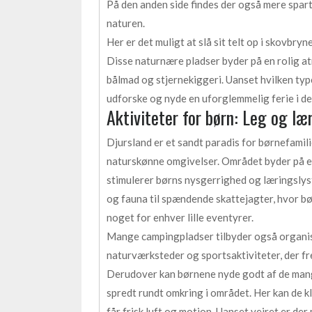
På den anden side findes der også mere spar
naturen.
Her er det muligt at slå sit telt op i skovbryn
Disse naturnære pladser byder på en rolig at
bålmad og stjernekiggeri. Uanset hvilken typ
udforske og nyde en uforglemmelig ferie i det
Aktiviteter for børn: Leg og læ
Djursland er et sandt paradis for børnefamili
naturskønne omgivelser. Området byder på et 
stimulerer børns nysgerrighed og læringslys
og fauna til spændende skattejagter, hvor b
noget for enhver lille eventyrer.
Mange campingpladser tilbyder også organ
naturværksteder og sportsaktiviteter, der fr
Derudover kan børnene nyde godt af de mang
spredt rundt omkring i området. Her kan de kl
får frisk luft og motion. Uanset vejret er de