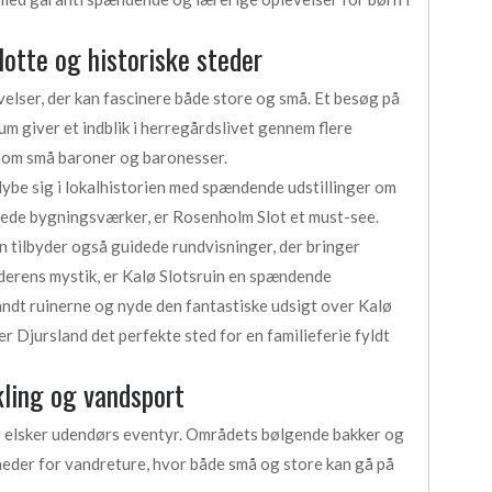
lotte og historiske steder
velser, der kan fascinere både store og små. Et besøg på
 giver et indblik i herregårdslivet gennem flere
 som små baroner og baronesser.
ybe sig i lokalhistorien med spændende udstillinger om
rslåede bygningsværker, er Rosenholm Slot et must-see.
men tilbyder også guidede rundvisninger, der bringer
lalderens mystik, er Kalø Slotsruin en spændende
andt ruinerne og nyde den fantastiske udsigt over Kalø
r Djursland det perfekte sted for en familieferie fyldt
kling og vandsport
der elsker udendørs eventyr. Områdets bølgende bakker og
eder for vandreture, hvor både små og store kan gå på