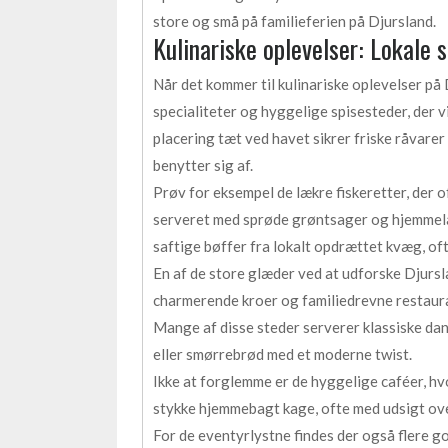
store og små på familieferien på Djursland.
Kulinariske oplevelser: Lokale 
Når det kommer til kulinariske oplevelser på
specialiteter og hyggelige spisesteder, der v
placering tæt ved havet sikrer friske råvarer
benytter sig af.
Prøv for eksempel de lækre fiskeretter, der o
serveret med sprøde grøntsager og hjemmelav
saftige bøffer fra lokalt opdrættet kvæg, o
En af de store glæder ved at udforske Djursl
charmerende kroer og familiedrevne restauran
Mange af disse steder serverer klassiske da
eller smørrebrød med et moderne twist.
Ikke at forglemme er de hyggelige caféer, hv
stykke hjemmebagt kage, ofte med udsigt ove
For de eventyrlystne findes der også flere 