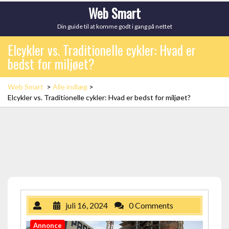
Skip
Web Smart
to
Din guide til at komme godt i gang på nettet
content
Elcykler vs. Traditionelle cykler: Hvad er
bedst for miljøet?
Web Smart
>
Alle indlæg
>
Elcykler vs. Traditionelle cykler: Hvad er bedst for miljøet?
juli 16, 2024
0 Comments
Annonce