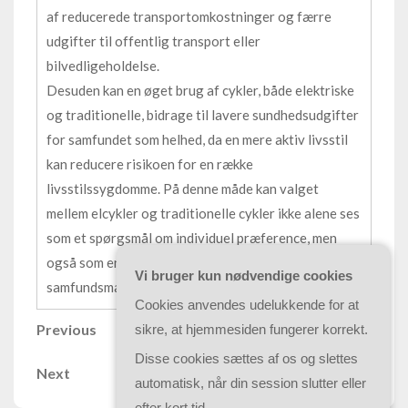
af reducerede transportomkostninger og færre
udgifter til offentlig transport eller
bilvedligeholdelse.
Desuden kan en øget brug af cykler, både elektriske
og traditionelle, bidrage til lavere sundhedsudgifter
for samfundet som helhed, da en mere aktiv livsstil
kan reducere risikoen for en række
livsstilssygdomme. På denne måde kan valget
mellem elcykler og traditionelle cykler ikke alene ses
som et spørgsmål om individuel præference, men
også som en beslutning med bredere
Vi bruger kun nødvendige cookies
samfundsmæssige og økonomiske konsekvenser.
Cookies anvendes udelukkende for at
Indlægsnavigation
Previous
Previous
sikre, at hjemmesiden fungerer korrekt.
Post
Disse cookies sættes af os og slettes
Next
Next
automatisk, når din session slutter eller
Post
efter kort tid.