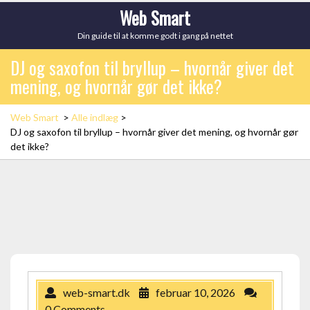
Skip
Web Smart
to
Din guide til at komme godt i gang på nettet
content
DJ og saxofon til bryllup – hvornår giver det
mening, og hvornår gør det ikke?
Web Smart
>
Alle indlæg
>
DJ og saxofon til bryllup – hvornår giver det mening, og hvornår gør
det ikke?
web-smart.dk
februar 10, 2026
0 Comments