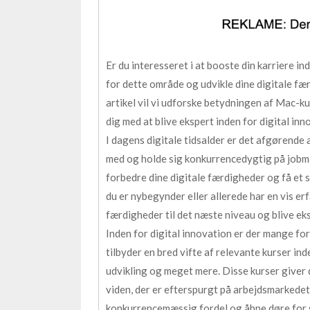
Er du interesseret i at booste din karriere in
for dette område og udvikle dine digitale fæ
artikel vil vi udforske betydningen af Mac-k
dig med at blive ekspert inden for digital inn
I dagens digitale tidsalder er det afgørende
med og holde sig konkurrencedygtig på jobma
forbedre dine digitale færdigheder og få et 
du er nybegynder eller allerede har en vis er
færdigheder til det næste niveau og blive e
Inden for digital innovation er der mange for
tilbyder en bred vifte af relevante kurser in
udvikling og meget mere. Disse kurser giver
viden, der er efterspurgt på arbejdsmarkedet.
konkurrencemæssig fordel og åbne døre for 