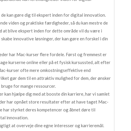
de kan gøre dig til ekspert inden for digital innovation.
ende viden og praktiske færdigheder, så du kan mestre de
d at blive ekspert inden for dette område vil du være i
 skabe innovative løsninger, der kan gøre en forskel i din
er har Mac-kurser flere fordele. Først og fremmest er
tage kurserne online eller på et fysisk kursussted, alt efter
 Mac-kurser ofte mere omkostningseffektive end
et gør dem til en attraktiv mulighed for dem, der ønsker
t bruge for mange ressourcer.
er kan hjælpe dig med at booste din karriere, har vi samlet
, der har opnået store resultater efter at have taget Mac-
ne har styrket deres kompetencer og åbnet døre til
tal innovation.
igtigt at overveje dine egne interesser og karrieremål.