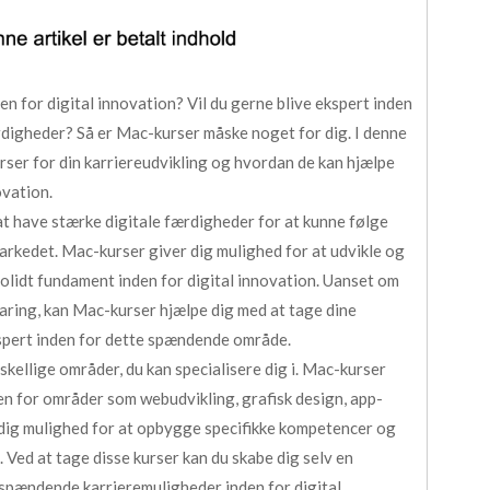
den for digital innovation? Vil du gerne blive ekspert inden
rdigheder? Så er Mac-kurser måske noget for dig. I denne
urser for din karriereudvikling og hvordan de kan hjælpe
ovation.
 at have stærke digitale færdigheder for at kunne følge
rkedet. Mac-kurser giver dig mulighed for at udvikle og
solidt fundament inden for digital innovation. Uanset om
faring, kan Mac-kurser hjælpe dig med at tage dine
kspert inden for dette spændende område.
skellige områder, du kan specialisere dig i. Mac-kurser
den for områder som webudvikling, grafisk design, app-
 dig mulighed for at opbygge specifikke kompetencer og
 Ved at tage disse kurser kan du skabe dig selv en
spændende karrieremuligheder inden for digital