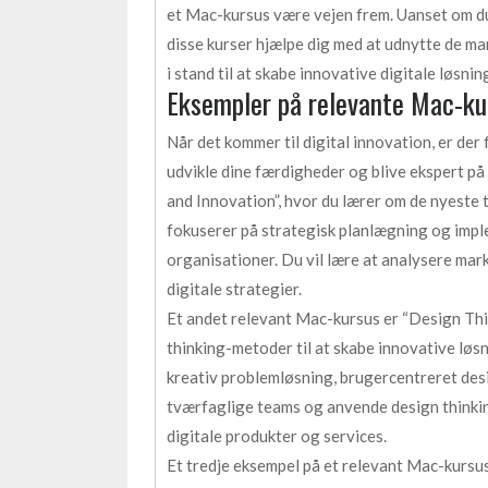
et Mac-kursus være vejen frem. Uanset om du 
disse kurser hjælpe dig med at udnytte de m
i stand til at skabe innovative digitale løsnin
Eksempler på relevante Mac-kur
Når det kommer til digital innovation, er der
udvikle dine færdigheder og blive ekspert på
and Innovation”, hvor du lærer om de nyeste 
fokuserer på strategisk planlægning og impl
organisationer. Du vil lære at analysere mar
digitale strategier.
Et andet relevant Mac-kursus er “Design Thi
thinking-metoder til at skabe innovative løs
kreativ problemløsning, brugercentreret desi
tværfaglige teams og anvende design thinkin
digitale produkter og services.
Et tredje eksempel på et relevant Mac-kursus 