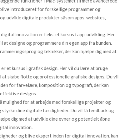
ndlæggende funktioner i Mac-systemet til mere avancerede
l blive introduceret for forskellige programmer og
 og udvikle digitale produkter såsom apps, websites,
igital innovation er f.eks. et kursus i app-udvikling. Her
il at designe og programmere din egen app fra bunden.
ogrammeringssprog og teknikker, der kan hjælpe dig med at
r et kursus i grafisk design. Her vil du lære at bruge
at skabe flotte og professionelle grafiske designs. Du vil
inden for farvelære, komposition og typografi, der kan
 effektive designs.
få mulighed for at arbejde med forskellige projekter og
 styrke dine digitale færdigheder. Du vil få feedback og
jælpe dig med at udvikle dine evner og potentielt åbne
ital innovation.
digheder og blive ekspert inden for digital innovation, kan