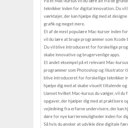
På et Mac-kursus vil du lære alt fra de gru
teknikker inden for digital innovation. Du vi
værktøjer, der kan hjælpe dig med at designe
grafik og meget mere.
Et af de mest populære Mac-kurser inden for d
vil du lære at bruge programmer som Xcode t
Du vil blive introduceret for forskellige pr
skabe innovative og brugervenlige apps.
Et andet eksempel på et relevant Mac-kursus e
programmer som Photoshop og Illustrator til 
blive introduceret for forskellige teknikker 
hjælpe dig med at skabe visuelt tiltalende og
Uanset hvilket Mac-kursus du vælger, vil du 
opgaver, der hjælper dig med at praktisere og
vejledning fra erfarne undervisere, der kan h
døre for nye karrieremuligheder inden for dig
Så hvis du ønsker at udvikle dine digitale fær