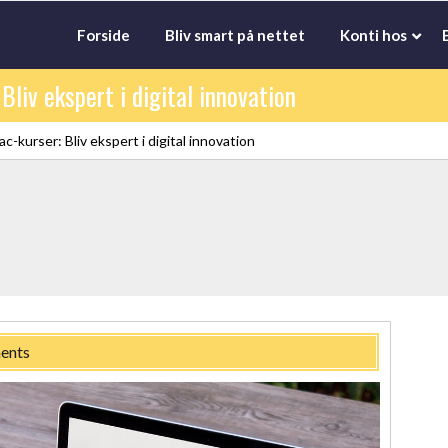
Forside
Bliv smart på nettet
Konti hos
Bliv ekspert i digital innovation
c-kurser: Bliv ekspert i digital innovation
ents