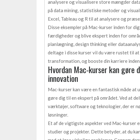
analysere og visualisere store mængder data 
på data mining, statistiske metoder og visua
Excel, Tableau og R til at analysere og præs
Disse eksempler på Mac-kurser inden for digi
færdigheder og blive ekspert inden for områd
planlægning, design thinking eller dataanalys
deltage i disse kurser vil du være rustet til a
transformation, og booste din karriere inden 
Hvordan Mac-kurser kan gøre dig
innovation
Mac-kurser kan være en fantastisk måde at ud
gøre dig til en ekspert på området. Ved at del
værktøjer, software og teknologier, der er n
løsninger.
Et af de vigtigste aspekter ved Mac-kurser e
studier og projekter. Dette betyder, at du ka