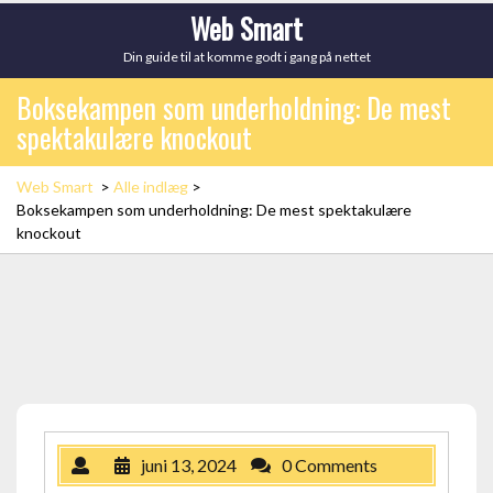
Skip
Web Smart
to
Din guide til at komme godt i gang på nettet
content
Boksekampen som underholdning: De mest
spektakulære knockout
Web Smart
>
Alle indlæg
>
Boksekampen som underholdning: De mest spektakulære
knockout
juni 13, 2024
0 Comments