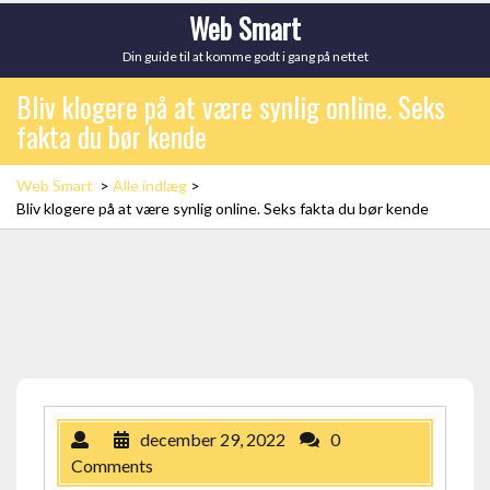
Skip
Web Smart
to
Din guide til at komme godt i gang på nettet
content
Bliv klogere på at være synlig online. Seks
fakta du bør kende
Web Smart
>
Alle indlæg
>
Bliv klogere på at være synlig online. Seks fakta du bør kende
december 29, 2022
0
Comments