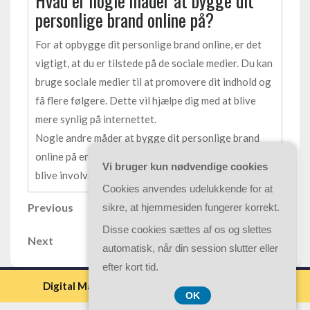
Hvad er nogle måder at bygge dit
personlige brand online på?
For at opbygge dit personlige brand online, er det
vigtigt, at du er tilstede på de sociale medier. Du kan
bruge sociale medier til at promovere dit indhold og
få flere følgere. Dette vil hjælpe dig med at blive
mere synlig på internettet.
Nogle andre måder at bygge dit personlige brand
online på er ved at dele dit eget indhold og ved at
Vi bruger kun nødvendige cookies
blive involveret i samtaler med andre mennesker.
Cookies anvendes udelukkende for at
Indlægsnavigation
Previous
Previous
sikre, at hjemmesiden fungerer korrekt.
Post
Disse cookies sættes af os og slettes
Next
Next
automatisk, når din session slutter eller
Post
efter kort tid.
Digital Marketing WordPress Theme By Luzuk
OK